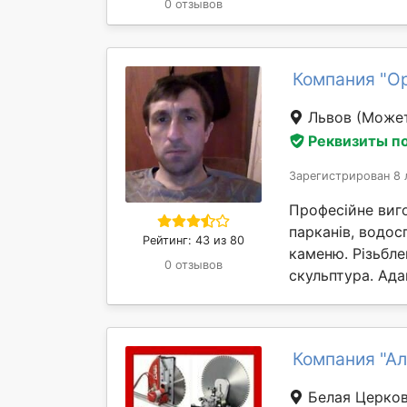
0 отзывов
Компания "О
Львов
(Может
Реквизиты п
Зарегистрирован 8 
Професійне виго
парканів, водос
Рейтинг: 43 из 80
каменю. Різьбле
0 отзывов
скульптура. Ада
Компания "Ал
Белая Церко