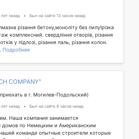
 лет назад
•
Был на сайте 13 часов назад
Алмазна різання бетону,моноліту без пилу!різка
таж комплексний. свердління отворів, різання
отків у підлозі, різання паль, різання колон.
..
Подробнее
ICH COMPANY"
приехать в г. Могилев-Подольский)
 лет назад
•
Был на сайте 8 часов назад
ем. Наша компания занимается
м домов по Немецким и Американским
 нашей команде опытные строители которые