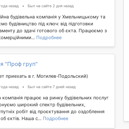
года назад
•
Был на сайте 2 дня назад
ійна будівельна компанія у Хмельницькому та
ємо будівництво під ключ: від підготовки
аменту до здачі готового об єкта. Працюємо з
комерційними...
Подробнее
я "Проф груп"
т приехать в г. Могилев-Подольский)
года назад
•
Был на сайте 7 дней назад
 компанія працює на ринку будівельних послуг
конуємо широкий спектр будівельних,
путніх робіт від проєктування до оздоблення
об єктів. Наша с...
Подробнее