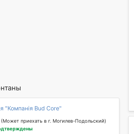
онтаны
я "Компанія Bud Core"
й
(Может приехать в г. Могилев-Подольский)
одтверждены