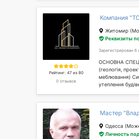
Компания "Т
Житомир
(Мо
Реквизиты п
Зарегистрирован 6 
ОСНОВНА СПЕЦІА
(геологія, проек
Рейтинг: 47 из 80
меблювання) Си
0 отзывов
утеплення будіве
Мастер "Вла
Одесса
(Може
Личность по