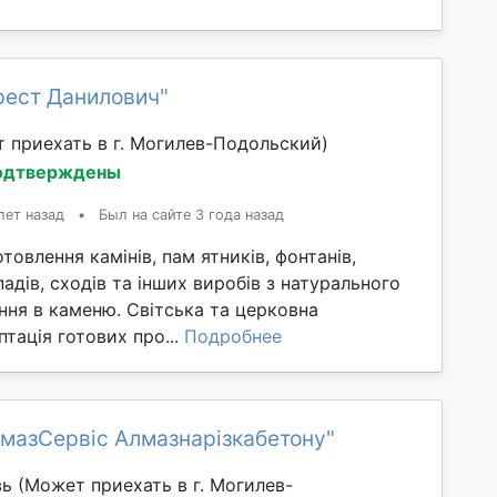
рест Данилович"
 приехать в г. Могилев-Подольский)
одтверждены
лет назад
•
Был на сайте 3 года назад
товлення камінів, пам ятників, фонтанів,
падів, сходів та інших виробів з натурального
ння в каменю. Світська та церковна
птація готових про...
Подробнее
мазСервіс Алмазнарізкабетону"
вь
(Может приехать в г. Могилев-