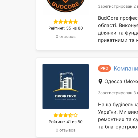
Зарегистрирован 2 
BudCore профес
області. Викону
Рейтинг: 55 из 80
ділянки та фунд
0 отзывов
приватними та 
Компани
PRO
Одесса
(Може
Зарегистрирован 3 
Наша будівельна
України. Ми ви
ремонтних та су
Рейтинг: 41 из 80
та благоустрою 
0 отзывов