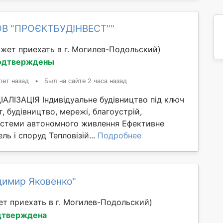
ОВ "ПРОЄКТБУДІНВЕСТ""
жет приехать в г. Могилев-Подольский)
одтверждены
лет назад
•
Был на сайте 2 часа назад
ЛІЗАЦІЯ Індивідуальне будівництво під ключ
т, будівництво, мережі, благоустрій,
стеми автономного живлення Ефективне
ль і споруд Тепловізій...
Подробнее
димир Яковенко"
т приехать в г. Могилев-Подольский)
дтверждена