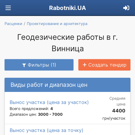
Rabotniki.UA
Расценки
Проектирование и архитектура
Геодезические работы в г.
Винница
Фильтры (1)
Создать тендер
Виды работ и диапазон цен
Средняя
Вынос участка (цена за участок)
цена
Всего предложений:
4
4400
Диапазон цен:
3000 - 7000
грн/участок
Вынос участка (цена за точку)