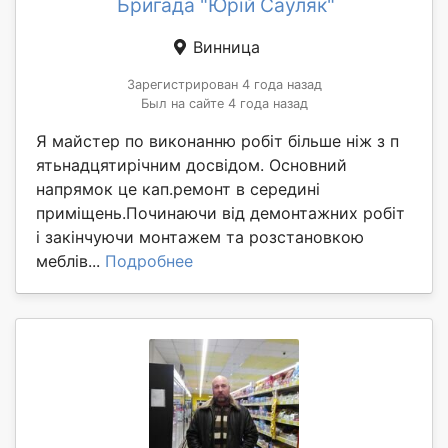
Бригада "Юрій Сауляк"
Винница
Зарегистрирован 4 года назад
Был на сайте 4 года назад
Я майстер по виконанню робіт більше ніж з п
ятьнадцятирічним досвідом. Основний
напрямок це кап.ремонт в середині
приміщень.Починаючи від демонтажних робіт
і закінчуючи монтажем та розстановкою
меблів...
Подробнее