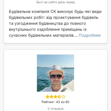
Был на сайте день назад
Будівельна компанія СК виконує будь-які види
будівельних робіт: від проектування будівель
та узгодження будівництва до повного
внутрішнього оздоблення приміщень із
сучасних будівельних матеріалів....
Подробнее
Рейтинг: 43 из 80
0 отзывов