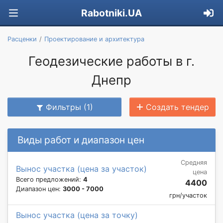
Rabotniki.UA
Расценки
Проектирование и архитектура
Геодезические работы в г.
Днепр
Фильтры (1)
Создать тендер
Виды работ и диапазон цен
Средняя
Вынос участка (цена за участок)
цена
Всего предложений:
4
4400
Диапазон цен:
3000 - 7000
грн/участок
Вынос участка (цена за точку)