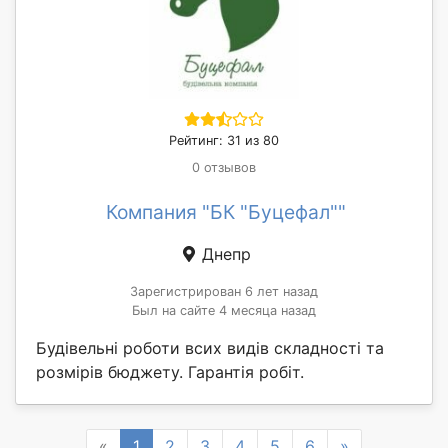
Рейтинг: 31 из 80
0 отзывов
Компания "БК "Буцефал""
Днепр
Зарегистрирован 6 лет назад
Был на сайте 4 месяца назад
Будівельні роботи всих видів складності та
розмірів бюджету. Гарантія робіт.
Previous
Next
«
1
2
3
4
5
6
»