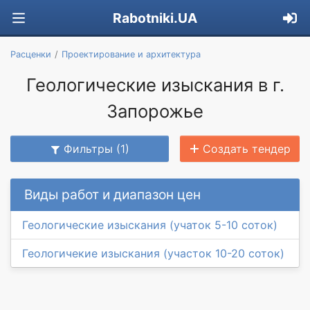
Rabotniki.UA
Расценки
Проектирование и архитектура
Геологические изыскания в г.
Запорожье
Фильтры (1)
Создать тендер
Виды работ и диапазон цен
Геологические изыскания (учаток 5-10 соток)
Геологичекие изыскания (участок 10-20 соток)