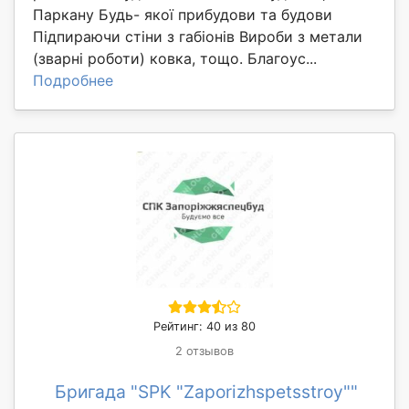
Паркану Будь- якої прибудови та будови
Підпираючи стіни з габіонів Вироби з метали
(зварні роботи) ковка, тощо. Благоус...
Подробнее
Рейтинг: 40 из 80
2 отзывов
Бригада "SPK "Zaporizhspetsstroy""