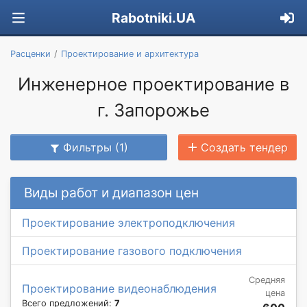
Rabotniki.UA
Расценки
Проектирование и архитектура
Инженерное проектирование в
г. Запорожье
Фильтры (1)
Создать тендер
Виды работ и диапазон цен
Проектирование электроподключения
Проектирование газового подключения
Средняя
Проектирование видеонаблюдения
цена
Всего предложений:
7