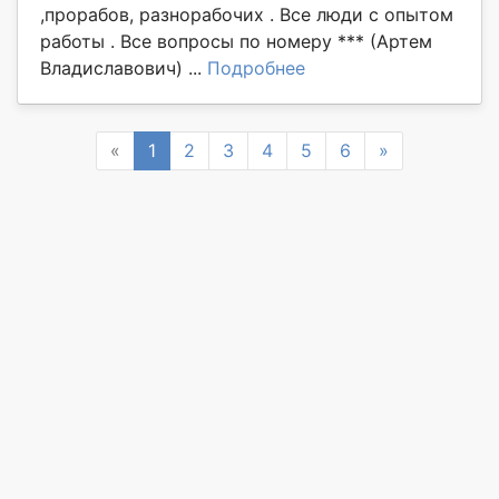
,прорабов, разнорабочих . Все люди с опытом
работы . Все вопросы по номеру *** (Артем
Владиславович) ...
Подробнее
Previous
Next
«
1
2
3
4
5
6
»