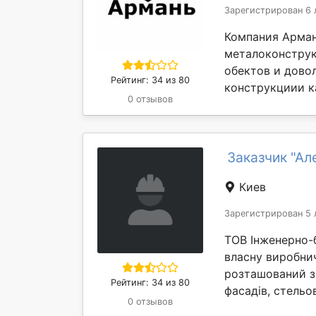
Зарегистрирован 6 
Компания Арман
металоконструк
обектов и дово
Рейтинг: 34 из 80
конструкциии ка
0 отзывов
Заказчик "Ал
Киев
Зарегистрирован 5 
ТОВ Інженерно-б
власну виробничу
розташований з
Рейтинг: 34 из 80
фасадів, стельов
0 отзывов