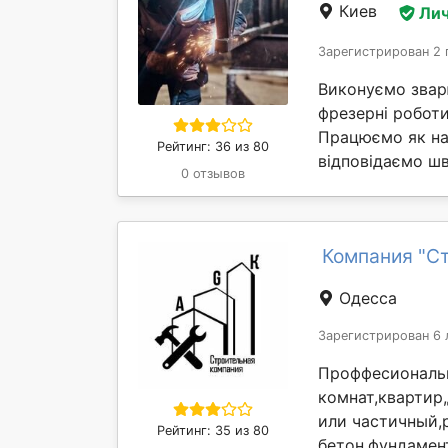
Киев
Лич
Зарегистрирован 2 
Виконуємо зварю
фрезерні роботи
Працюємо як на 
Рейтинг: 36 из 80
відповідаємо шв
0 отзывов
Компания "С
Одесса
Зарегистрирован 6 
Проффесиональ
комнат,квартир
или частичный,
Рейтинг: 35 из 80
бетон,фундамен