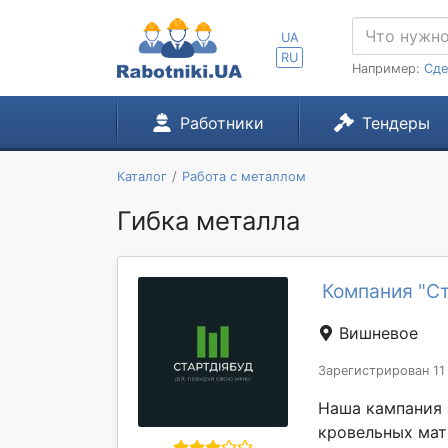
UA
RU
Например:
Сде
Работники
Тендеры
Каталог
Работа с металлом
Гибка металла
Компания "С
Вишневое
Зарегистрирован 11
Наша кампания 
кровельных мат