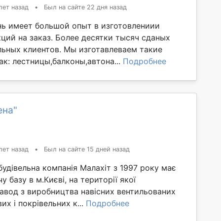
лет назад
•
Был на сайте 22 дня назад
ь имеет большой опыт в изготовлениии
ций на заказ. Более десятки тысяч сданых
льных клиентов. Мы изготавлеваем такие
к: лестницы,балконы,автона...
Подробнее
ена"
лет назад
•
Был на сайте 15 дней назад
удівельна компанія Малахіт з 1997 року має
 базу в м.Києві, на території якої
авод з виробництва навісних вентильованих
их і покрівельних к...
Подробнее