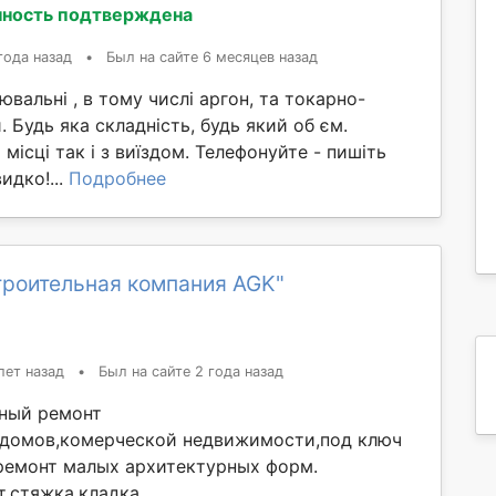
ность подтверждена
года назад
•
Был на сайте 6 месяцев назад
вальні , в тому числі аргон, та токарно-
. Будь яка складність, будь який об єм.
місці так і з виїздом. Телефонуйте - пишіть
идко!...
Подробнее
троительная компания AGK"
лет назад
•
Был на сайте 2 года назад
ный ремонт
,домов,комерческой недвижимости,под ключ
ремонт малых архитектурных форм.
т,стяжка,кладка