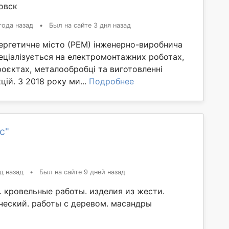
овск
года назад
•
Был на сайте 3 дня назад
ергетичне місто (РЕМ) інженерно-виробнича
еціалізується на електромонтажних роботах,
оєктах, металообробці та виготовленні
ій. З 2018 року ми...
Подробнее
с"
д назад
•
Был на сайте 9 дней назад
. кровельные работы. изделия из жести.
ческий. работы с деревом. масандры