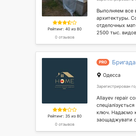
Выполняем все 
архитектуры. С
отделочных мате
Рейтинг: 40 из 80
2500 тыс. видов
0 отзывов
Бригада 
PRO
Одесса
Зарегистрирован го
Allayev repair 
спеціалізується
ключ. Надаємо 
Рейтинг: 35 из 80
заощаджувати св
0 отзывов