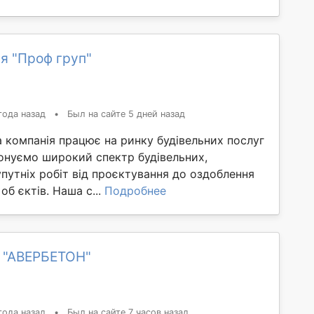
я "Проф груп"
года назад
•
Был на сайте 5 дней назад
 компанія працює на ринку будівельних послуг
конуємо широкий спектр будівельних,
путніх робіт від проєктування до оздоблення
об єктів. Наша с...
Подробнее
 "АВЕРБЕТОН"
года назад
•
Был на сайте 7 часов назад