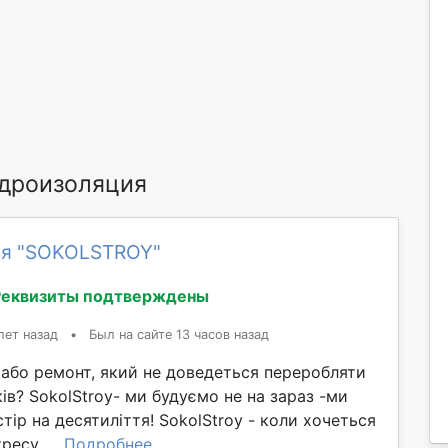
дроизоляция
ия "SOKOLSTROY"
Реквизиты подтверждены
лет назад
•
Был на сайте 13 часов назад
 або ремонт, який не доведеться переробляти
ків? SokolStroy- ми будуємо не на зараз -ми
ір на десятиліття! SokolStroy - коли хочеться
ресу, ...
Подробнее