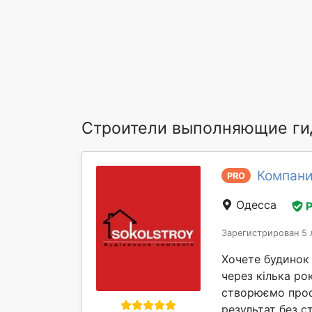
Строители выполняющие ги
Компан
PRO
Одесса
Зарегистрирован 5 
Хочете будинок
через кілька ро
створюємо прост
результат без ст