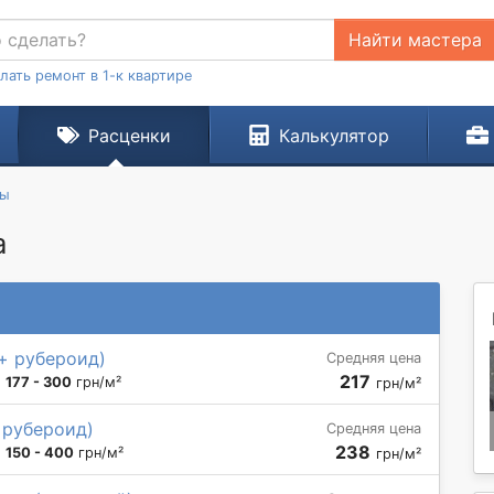
Найти мастера
лать ремонт в 1-к квартире
Расценки
Калькулятор
ты
а
+ рубероид)
Средняя цена
217
:
177 - 300
грн/м²
грн/м²
 рубероид)
Средняя цена
238
:
150 - 400
грн/м²
грн/м²