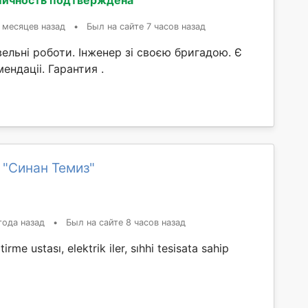
Личность подтверждена
 месяцев назад
•
Был на сайте 7 часов назад
вельні роботи. Інженер зі своєю бригадою. Є
ендаціі. Гарантия .
 "Синан Темиз"
года назад
•
Был на сайте 8 часов назад
rme ustası, elektrik iler, sıhhi tesisata sahip