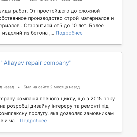
виды работ. От простейшего до сложной
обственное производство строй материалов и
риалов . Сгарантией от5 до 10 лет. Более
 изделий из бетона ,...
Подробнее
"Allayev repair company"
д назад
•
Был на сайте 2 месяца назад
company компанія повного циклу, що з 2015 року
 на розробці дизайну інтерєру та ремонті під
комплексну послугу, яка дозволяє замовникам
ій ча...
Подробнее