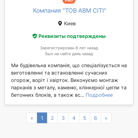
PRO
Компания "ТОВ АВМ СІТІ"
Киев
Реквизиты подтверждены
Зарегистрирован 8 лет назад
Был на сайте день назад
Ми будівельна компанія, що спеціалізується на
виготовленні та встановленні сучасних
огорож, воріт і хвірток. Виконуємо монтаж
парканів з металу, каменю, клінкерної цегли та
бетонних блоків, а також вс...
Подробнее
Previous
Next
«
1
2
3
4
5
6
»