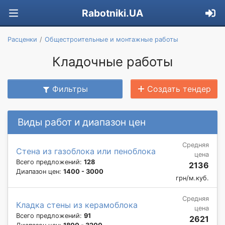
Rabotniki.UA
Расценки
Общестроительные и монтажные работы
Кладочные работы
Фильтры
Создать тендер
Виды работ и диапазон цен
Средняя
Стена из газоблока или пеноблока
цена
Всего предложений:
128
2136
Диапазон цен:
1400 - 3000
грн/м.куб.
Средняя
Кладка стены из керамоблока
цена
Всего предложений:
91
2621