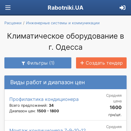
Rabotniki.UA
Расценки
Инженерные системы и коммуникации
Климатическое оборудование в
г. Одесса
Фильтры (1)
Создать тендер
Виды работ и диапазон цен
Средняя
Профилактика кондиционера
цена
Всего предложений:
34
1600
Диапазон цен:
1500 - 1800
грн/шт.
Средняя
Монтаж кондиционера 7-9-10-12