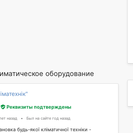
иматическое оборудование
іматехнік"
Реквизиты подтверждены
лет назад
•
Был на сайте год назад
новка будь-якої кліматичної техніки -