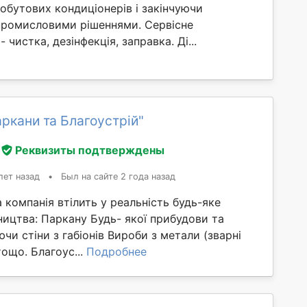
обутових кондиціонерів і закінчуючи
ромисловими рішеннями. Сервісне
 чистка, дезінфекція, заправка. Ді...
ркани та Благоустрій"
Реквизиты подтверждены
лет назад
•
Был на сайте 2 года назад
а компанія втілить у реальність будь-яке
ництва: Паркану Будь- якої прибудови та
чи стіни з габіонів Вироби з метали (зварні
тощо. Благоус...
Подробнее