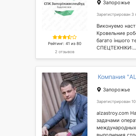
Запорожье
Зарегистрирован 3 
Виконуемо наст
Кровельние роб
багато іншого т
Рейтинг: 41 из 80
СПЕЦТЕХНІКИ:..
2 отзывов
Компания "A
Запорожье
Зарегистрирован 10
alzastroy.com 
задачами операт
международных 
выполнения стро