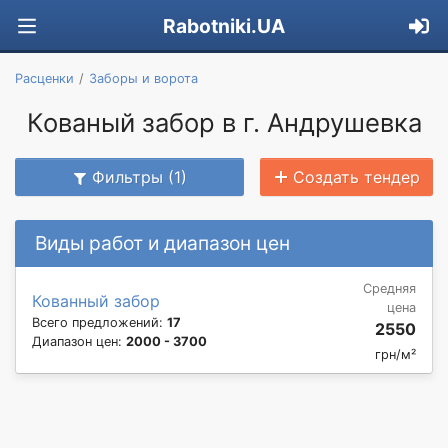
Rabotniki.UA
Расценки
Заборы и ворота
Кованый забор в г. Андрушевка
Фильтры (1)
Создать тендер
Виды работ и диапазон цен
Средняя
Кованный забор
цена
Всего предложений:
17
2550
Диапазон цен:
2000 - 3700
грн/м²