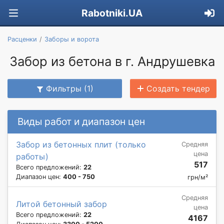
Rabotniki.UA
Расценки
Заборы и ворота
Забор из бетона в г. Андрушевка
Фильтры (1)
Создать тендер
Виды работ и диапазон цен
Забор из бетонных плит (только
Средняя
цена
работы)
517
Всего предложений:
22
Диапазон цен:
400 - 750
грн/м²
Средняя
Литой бетонный забор
цена
Всего предложений:
22
4167