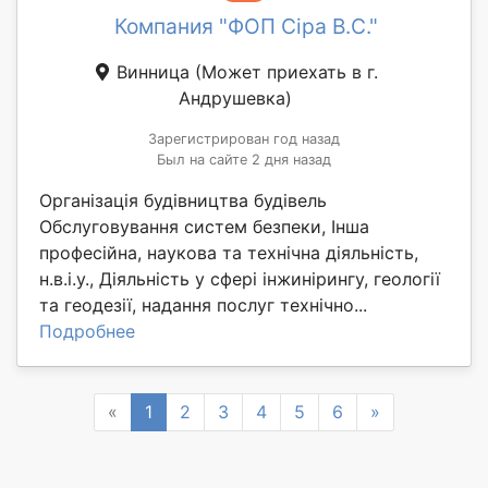
Компания "ФОП Сіра В.С."
Винница
(Может приехать в г.
Андрушевка)
Зарегистрирован год назад
Был на сайте 2 дня назад
Організація будівництва будівель
Обслуговування систем безпеки, Інша
професійна, наукова та технічна діяльність,
н.в.і.у., Діяльність у сфері інжинірингу, геології
та геодезії, надання послуг технічно...
Подробнее
Previous
Next
«
1
2
3
4
5
6
»