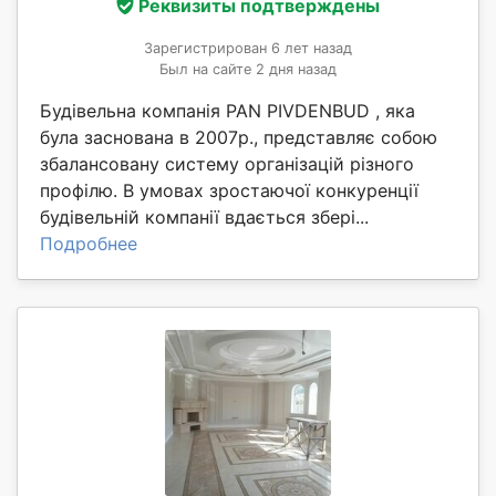
Реквизиты подтверждены
Зарегистрирован 6 лет назад
Был на сайте 2 дня назад
Будівельна компанія PAN PIVDENBUD , яка
була заснована в 2007р., представляє собою
збалансовану систему організацій різного
профілю. В умовах зростаючої конкуренції
будівельній компанії вдається збері...
Подробнее