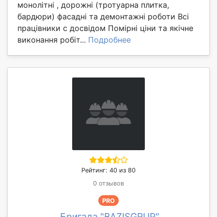
монолітні , дорожні (тротуарна плитка,
бардюри) фасадні та демонтажні роботи Всі
працівники с досвідом Помірні ціни та якічне
виконання робіт...
Подробнее
Рейтинг: 40 из 80
0 отзывов
PRO
Бригада "BAZISGRUP"