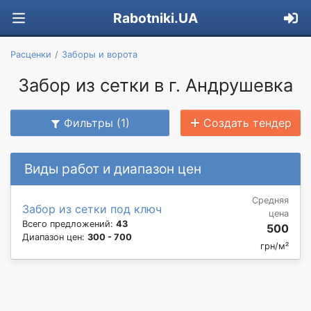
Rabotniki.UA
Расценки
Заборы и ворота
Забор из сетки в г. Андрушевка
Фильтры (1)
Создать тендер
Виды работ и диапазон цен
Средняя
Забор из сетки под ключ
цена
Всего предложений:
43
500
Диапазон цен:
300 - 700
грн/м²