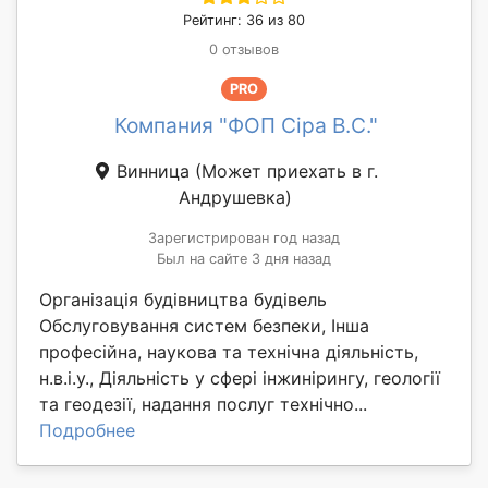
Рейтинг: 36 из 80
0 отзывов
PRO
Компания "ФОП Сіра В.С."
Винница
(Может приехать в г.
Андрушевка)
Зарегистрирован год назад
Был на сайте 3 дня назад
Організація будівництва будівель
Обслуговування систем безпеки, Інша
професійна, наукова та технічна діяльність,
н.в.і.у., Діяльність у сфері інжинірингу, геології
та геодезії, надання послуг технічно...
Подробнее