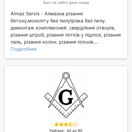
Был на сайте день назад
Almaz Servis - Алмазна різання
бетону,моноліту без пилу!різка без пилу.
демонтаж комплексний. свердління отворів,
різання штроб, різання лотків у підлозі, різання
паль, різання колон. різання пілонів....
Подробнее
Рейтинг: 40 из 80