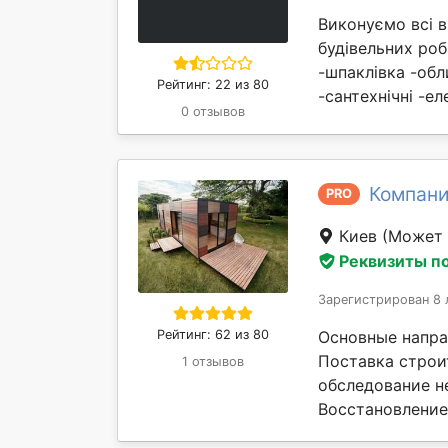
Виконуємо всі в
будівельних роб
-шпаклівка -обл
Рейтинг: 22 из 80
-сантехнічні -е
0 отзывов
Компани
PRO
Киев
(Может 
Реквизиты п
Зарегистрирован 8 
Рейтинг: 62 из 80
Основные напра
Поставка строи
1 отзывов
обследование н
Восстановление 