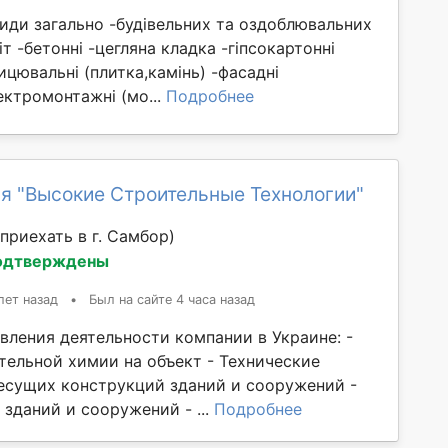
иди загально -будівельних та оздоблювальних
іт -бетонні -цегляна кладка -гіпсокартонні
ицювальні (плитка,камінь) -фасадні
лектромонтажні (мо...
Подробнее
я "Высокие Строительные Технологии"
приехать в г. Самбор)
одтверждены
лет назад
•
Был на сайте 4 часа назад
вления деятельности компании в Украине: -
тельной химии на объект - Технические
есущих конструкций зданий и сооружений -
зданий и сооружений - ...
Подробнее