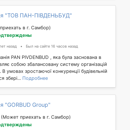
я "ТОВ ПАН-ПІВДЕНЬБУД"
приехать в г. Самбор)
одтверждены
лет назад
•
Был на сайте 16 часов назад
анія PAN PIVDENBUD , яка була заснована в
вляє собою збалансовану систему організацій
. В умовах зростаючої конкуренції будівельній
я збері...
Подробнее
я "GORBUD Group"
й
(Может приехать в г. Самбор)
одтверждены