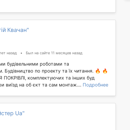
ій Квачан"
лет назад
•
Был на сайте 11 месяцев назад
ми будівельними роботами та
. Будівництво по проекту та їх читання. 🔥 🔥
ПОКРІВЛІ, комплектуючих та інших буд
ри виїзд на об єкт та сам монтаж....
Подробнее
йстер Ua"