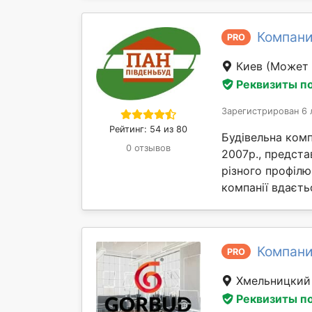
Компани
PRO
Киев
(Может 
Реквизиты п
Зарегистрирован 6 
Рейтинг: 54 из 80
Будівельна комп
0 отзывов
2007р., предста
різного профілю
компанії вдаєтьс
Компани
PRO
Хмельницки
Реквизиты п