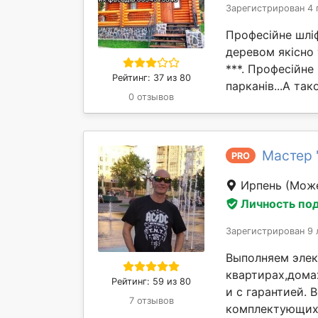
Зарегистрирован 4 
Професійне шліф
деревом якісно 
***. Професійне
Рейтинг: 37 из 80
парканів...А так
0 отзывов
Мастер 
PRO
Ирпень
(Може
Личность по
Зарегистрирован 9 
Выполняем эле
квартирах,дома
Рейтинг: 59 из 80
и с гарантией.
7 отзывов
комплектующих 