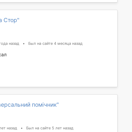
а Стор"
года назад
•
Был на сайте 4 месяца назад
сал
версальний помічник"
лет назад
•
Был на сайте 5 лет назад