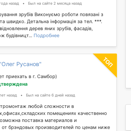
года назад
•
Был на сайте 2 месяца назад
ування зрубів Виконуємо роботи повязані з
та швидко. Детальна інформація за тел. ***.
 відновлення дерев яних зрубів, фасадів,
ож будівницт...
Подробнее
"Олег Русанов"
т приехать в г. Самбор)
дтверждена
лет назад
•
Был на сайте 6 дней назад
ктромонтаж любой сложности в
х,офисах,складских помещениях качественно
 Возможна поставка материалов и
от брэндовых производителей по ценам ниже