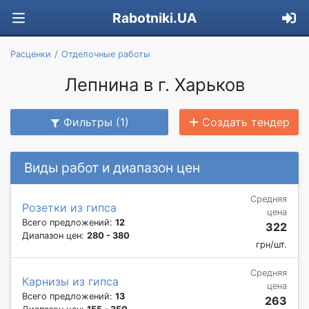
Rabotniki.UA
Расценки
Отделочные работы
Лепнина в г. Харьков
Фильтры (1)
Создать тендер
Виды работ и диапазон цен
Средняя
Розетки из гипса
цена
Всего предложений:
12
322
Диапазон цен:
280 - 380
грн/шт.
Средняя
Карнизы из гипса
цена
Всего предложений:
13
263