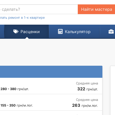
Найти мастера
лать ремонт в 1-к квартире
Расценки
Калькулятор
Средняя цена
322
:
280 - 380
грн/шт.
грн/шт.
Средняя цена
263
:
155 - 350
грн/м.пог.
грн/м.пог.