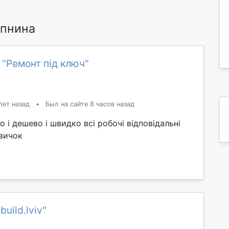
епнина
 "Ремонт під ключ"
лет назад
•
Был на сайте 8 часов назад
 і дешево і швидко всі робочі відповідальні
звичок
uild.lviv"