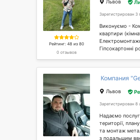
Львов
Л
Зарегистрирован 3 
Виконуємо - Ко
квартири (кімна
Електромонтажн
Рейтинг: 48 из 80
Гіпсокартонні р
0 отзывов
Компания "Ge
Львов
Р
Зарегистрирован 8 
Надаємо послуги
території, план
та монтаж мета
з подальшим вве