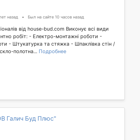
лет назад
•
Был на сайте 10 часов назад
оналів від house-bud.com Виконує всі види
нтно робіт: - Електро-монтажні роботи -
оти - Штукатурка та стяжка - Шпаклівка стін /
скло-полотна...
Подробнее
ОВ Галич Буд Плюс"