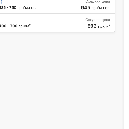
ж)
Средняя цена
645
535 - 750
грн/м.пог.
грн/м.пог.
Средняя цена
593
400 - 700
грн/м²
грн/м²