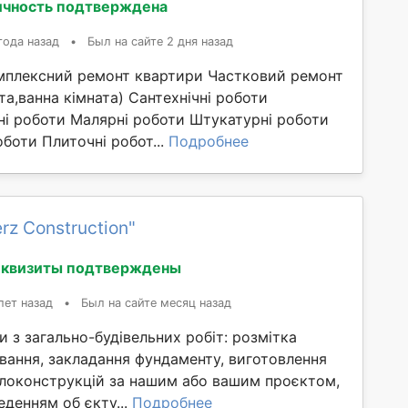
ичность подтверждена
года назад
•
Был на сайте 2 дня назад
мплексний ремонт квартири Частковий ремонт
та,ванна кімната) Сантехнічні роботи
і роботи Малярні роботи Штукатурні роботи
оботи Плиточні робот...
Подробнее
rz Construction"
еквизиты подтверждены
лет назад
•
Был на сайте месяц назад
 з загально-будівельних робіт: розмітка
ування, закладання фундаменту, виготовлення
локонструкцій за нашим або вашим проєктом,
денням об єкту...
Подробнее