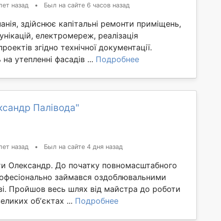
лет назад
•
Был на сайте 6 часов назад
анія, здійснює капітальні ремонти приміщень,
нікацій, електромереж, реалізація
роектів згідно технічної документації.
на утепленні фасадів ...
Подробнее
ксандр Палівода"
лет назад
•
Был на сайте 4 дня назад
ати Олександр. До початку повномасштабного
рофесіонально займався оздоблювальними
ві. Пройшов весь шлях від майстра до роботи
еликих обʼєктах ...
Подробнее