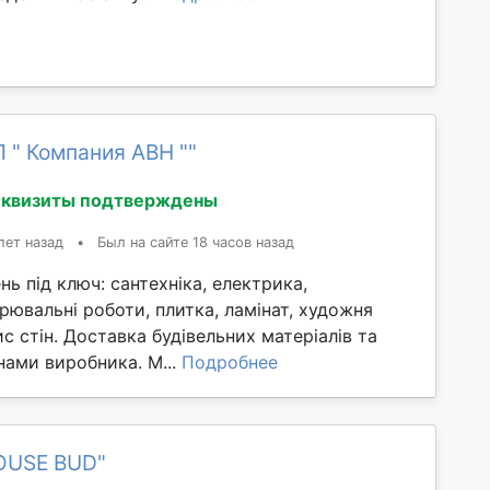
 " Компания АВН ""
еквизиты подтверждены
лет назад
•
Был на сайте 18 часов назад
ь під ключ: сантехніка, електрика,
арювальні роботи, плитка, ламінат, художня
ис стін. Доставка будівельних матеріалів та
інами виробника. М...
Подробнее
OUSE BUD"