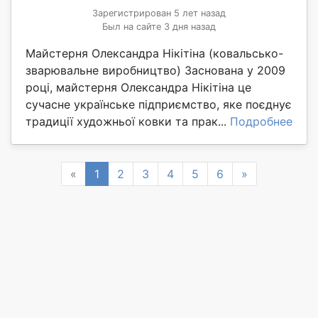
Зарегистрирован 5 лет назад
Был на сайте 3 дня назад
Майстерня Олександра Нікітіна (ковальсько-
зварювальне виробництво) Заснована у 2009
році, майстерня Олександра Нікітіна це
сучасне українське підприємство, яке поєднує
традиції художньої ковки та прак...
Подробнее
Previous
Next
«
1
2
3
4
5
6
»