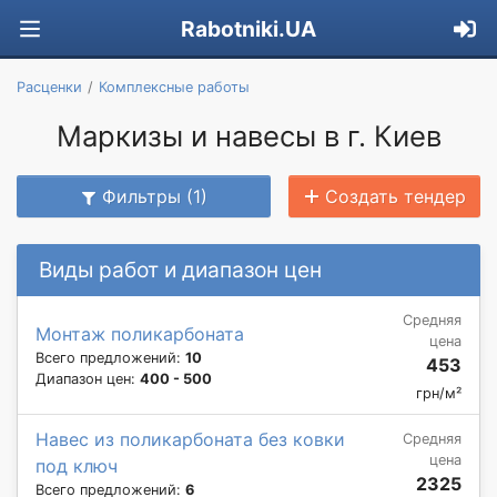
Rabotniki.UA
Расценки
Комплексные работы
Маркизы и навесы в г. Киев
Фильтры (1)
Создать тендер
Виды работ и диапазон цен
Средняя
Монтаж поликарбоната
цена
Всего предложений:
10
453
Диапазон цен:
400 - 500
грн/м²
Навес из поликарбоната без ковки
Средняя
цена
под ключ
2325
Всего предложений:
6