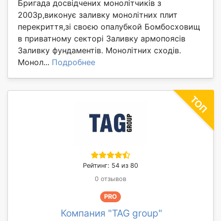
Бригада досвідчених монолітчиків з
2003р,виконує заливку монолітних плит
перекриття,зі своєю опалубкой Бомбосховищ
в приватному секторі Заливку армопоясів
Заливку фундаментів. Монолітних сходів.
Монол...
Подробнее
Рейтинг: 54 из 80
0 отзывов
PRO
Компания "TAG group"