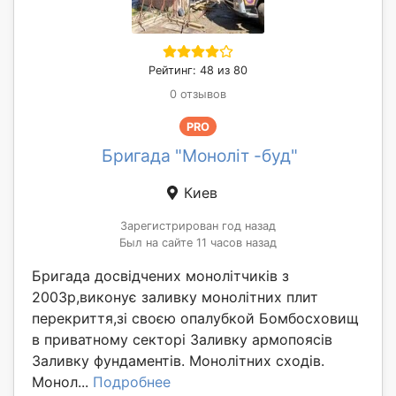
Рейтинг: 48 из 80
0 отзывов
PRO
Бригада "Моноліт -буд"
Киев
Зарегистрирован год назад
Был на сайте 11 часов назад
Бригада досвідчених монолітчиків з
2003р,виконує заливку монолітних плит
перекриття,зі своєю опалубкой Бомбосховищ
в приватному секторі Заливку армопоясів
Заливку фундаментів. Монолітних сходів.
Монол...
Подробнее