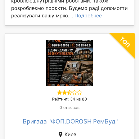
кровлею,внутрішніми роботами. Також
розробляємо проєкти. Будемо раді допомогти
реалізувати вашу мрію....
Подробнее
Рейтинг: 34 из 80
0 отзывов
Бригада "ФОП.DOROSH РемБуд"
Киев