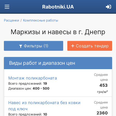
Rabotniki.UA
Расценки
Комплексные работы
Маркизы и навесы в г. Днепр
Фильтры (1)
Создать тендер
Виды работ и диапазон цен
Средняя
Монтаж поликарбоната
цена
Всего предложений:
19
453
Диапазон цен:
400 - 500
грн/м²
Навес из поликарбоната без ковки
Средняя
цена
под ключ
2360
Всего предложений:
10