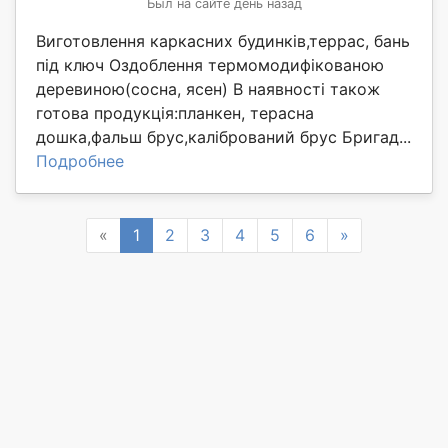
Был на сайте день назад
Виготовлення каркасних будинків,террас, бань
під ключ Оздоблення термомодифікованою
деревиною(сосна, ясен) В наявності також
готова продукція:планкен, терасна
дошка,фальш брус,калібрований брус Бригад...
Подробнее
Previous
Next
«
1
2
3
4
5
6
»