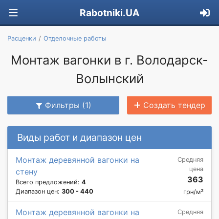
Rabotniki.UA
Расценки
Отделочные работы
Монтаж вагонки в г. Володарск-
Волынский
Фильтры (1)
Создать тендер
Виды работ и диапазон цен
Монтаж деревянной вагонки на
Средняя
цена
стену
363
Всего предложений:
4
Диапазон цен:
300 - 440
грн/м²
Монтаж деревянной вагонки на
Средняя