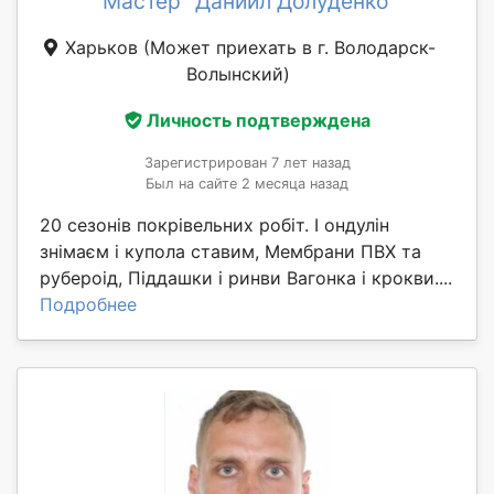
Мастер "Даниил Долуденко"
Харьков
(Может приехать в г. Володарск-
Волынский)
Личность подтверждена
Зарегистрирован 7 лет назад
Был на сайте 2 месяца назад
20 сезонів покрівельних робіт. І ондулін
знімаєм і купола ставим, Мембрани ПВХ та
рубероід, Піддашки і ринви Вагонка і крокви....
Подробнее