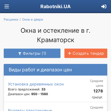
Rabotniki.UA
Расценки
Окна и двери
Окна и остекление в г.
Краматорск
Фильтры (1)
Создать тендер
Виды работ и диапазон цен
Средняя
Установка деревянных окон
цена
Всего предложений:
33
1278
Диапазон цен:
950 - 1560
грн/шт.
Средняя
Роллеты пластиковые