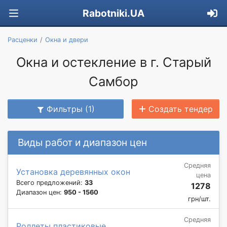
Rabotniki.UA
Расценки
Окна и двери
Окна и остекление в г. Старый
Самбор
Фильтры (1)
Создать тендер
Виды работ и диапазон цен
Средняя
Установка деревянных окон
цена
Всего предложений:
33
1278
Диапазон цен:
950 - 1560
грн/шт.
Средняя
Роллеты пластиковые