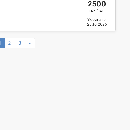
2500
грн / шт.
Указана на
25.10.2025
vious
Next
1
2
3
»