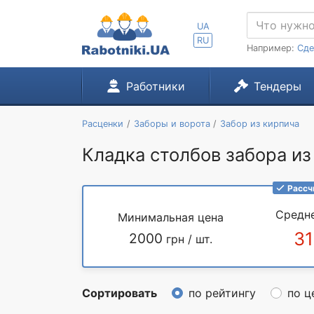
UA
RU
Например:
Сде
Работники
Тендеры
Расценки
Заборы и ворота
Забор из кирпича
Кладка столбов забора из
Рассч
Средн
Минимальная цена
31
2000
грн / шт.
Сортировать
по рейтингу
по ц