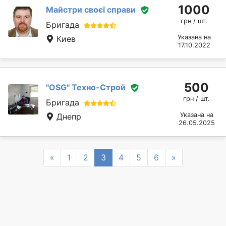
1000
Майстри своєї справи
грн / шт.
Бригада
Указана на
Киев
17.10.2022
500
"OSG" Техно-Строй
грн / шт.
Бригада
Указана на
Днепр
26.05.2025
Previous
Next
«
1
2
3
4
5
6
»