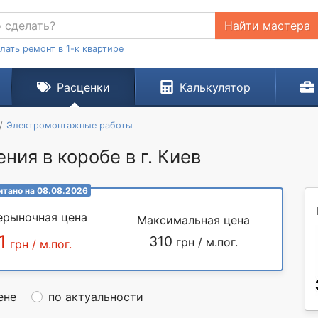
Найти мастера
лать ремонт в 1-к квартире
Расценки
Калькулятор
Электромонтажные работы
ия в коробе в г. Киев
итано на 08.08.2026
ерыночная цена
Максимальная цена
1
310
грн / м.пог.
грн / м.пог.
ене
по актуальности