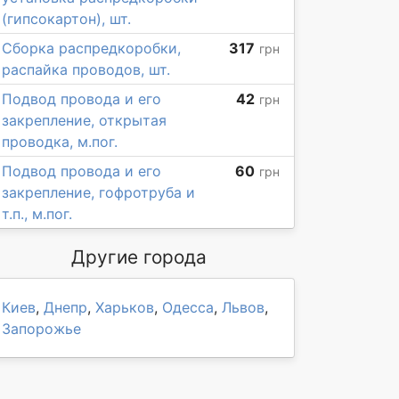
(гипсокартон), шт.
Сборка распредкоробки,
317
грн
распайка проводов, шт.
Подвод провода и его
42
грн
закрепление, открытая
проводка, м.пог.
Подвод провода и его
60
грн
закрепление, гофротруба и
т.п., м.пог.
Другие города
Киев
,
Днепр
,
Харьков
,
Одесса
,
Львов
,
Запорожье