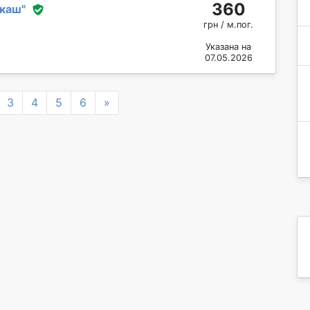
360
укаш
"
грн / м.пог.
Указана на
07.05.2026
Next
3
4
5
6
»