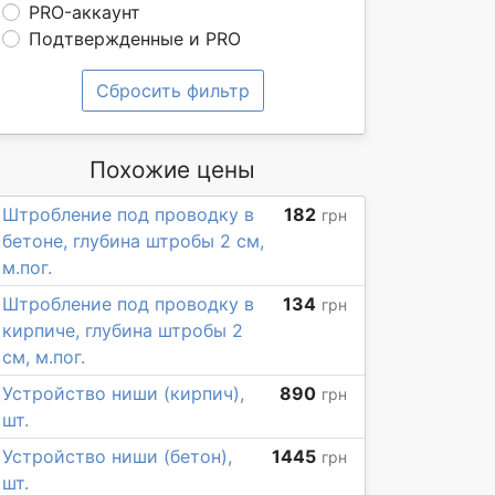
PRO-аккаунт
Подтвержденные и PRO
Сбросить фильтр
Похожие цены
Штробление под проводку в
182
грн
бетоне, глубина штробы 2 см,
м.пог.
Штробление под проводку в
134
грн
кирпиче, глубина штробы 2
см, м.пог.
Устройство ниши (кирпич),
890
грн
шт.
Устройство ниши (бетон),
1445
грн
шт.