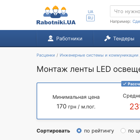
UA
RU
Например:
Сде
Работники
Тендеры
Расценки
Инженерные системы и коммуникации
Монтаж ленты LED освещен
Рассч
Средн
Минимальная цена
23
170
грн / м.пог.
Сортировать
по рейтингу
по ц