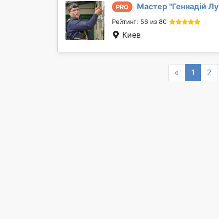
Мастер "
Геннадій Л
PRO
Рейтинг: 56 из 80
Киев
Previous
«
1
2