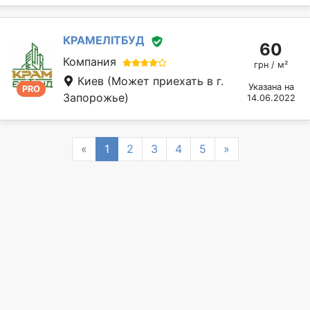
КРАМЕЛІТБУД
60
Компания
грн / м²
Киев
(Может приехать в г.
Указана на
PRO
Запорожье)
14.06.2022
Previous
Next
«
1
2
3
4
5
»