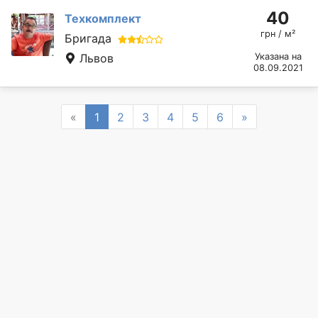
40
Техкомплект
грн / м²
Бригада
Львов
Указана на
08.09.2021
Previous
Next
«
1
2
3
4
5
6
»