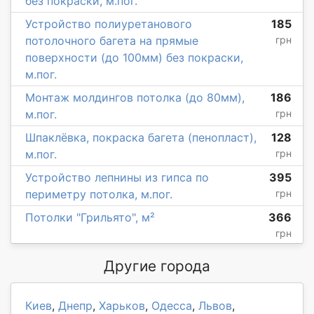
без покраски, м.пог.
Устройство полиуретанового
185
потолочного багета на прямые
грн
поверхности (до 100мм) без покраски,
м.пог.
Монтаж молдингов потолка (до 80мм),
186
м.пог.
грн
Шпаклёвка, покраска багета (пенопласт),
128
м.пог.
грн
Устройство лепнины из гипса по
395
периметру потолка, м.пог.
грн
Потолки "Грильято", м²
366
грн
Другие города
Киев
,
Днепр
,
Харьков
,
Одесса
,
Львов
,