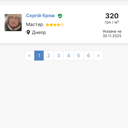
320
Сергій Кряж
грн / м²
Мастер
Указана на
Днепр
30.11.2025
Previous
Next
«
1
2
3
4
5
6
»