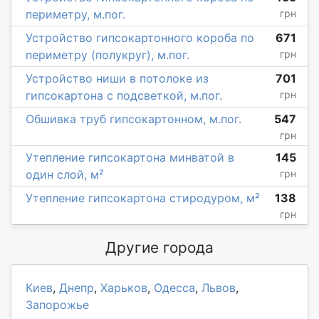
периметру, м.пог.
грн
Устройство гипсокартонного короба по
671
периметру (полукруг), м.пог.
грн
Устройство ниши в потолоке из
701
гипсокартона с подсветкой, м.пог.
грн
Обшивка труб гипсокартонном, м.пог.
547
грн
Утепление гипсокартона минватой в
145
один слой, м²
грн
Утепление гипсокартона стиродуром, м²
138
грн
Другие города
Киев
,
Днепр
,
Харьков
,
Одесса
,
Львов
,
Запорожье