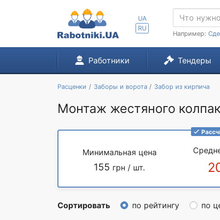
UA
RU
Например:
Сде
Работники
Тендеры
Расценки
Заборы и ворота
Забор из кирпича
Монтаж жестяного колпака
Рассч
Средн
Минимальная цена
2
155
грн / шт.
Сортировать
по рейтингу
по ц