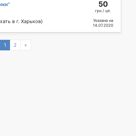
50
ики
"
грн / шт.
ать в г. Харьков)
Указана на
14.07.2020
revious
Next
1
2
»