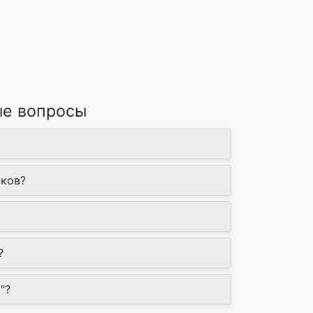
ые вопросы
ьков?
?
"?