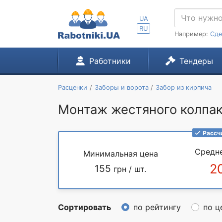
UA
RU
Например:
Сде
Работники
Тендеры
Расценки
Заборы и ворота
Забор из кирпича
Монтаж жестяного колпака
Рассч
Средн
Минимальная цена
2
155
грн / шт.
Сортировать
по рейтингу
по ц