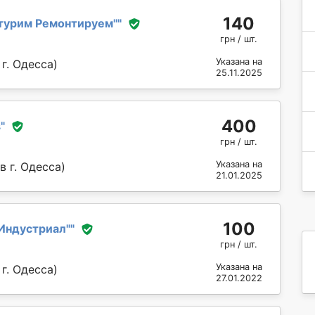
140
турим Ремонтируем''
"
грн / шт.
Указана на
г. Одесса)
25.11.2025
400
в
"
грн / шт.
Указана на
 г. Одесса)
21.01.2025
100
Индустриал"
"
грн / шт.
Указана на
г. Одесса)
27.01.2022