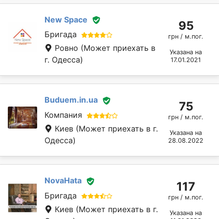
New Space
95
Бригада
грн / м.пог.
Ровно
(Может приехать в
Указана на
г. Одесса)
17.01.2021
Buduem.in.ua
75
Компания
грн / м.пог.
Киев
(Может приехать в г.
Указана на
Одесса)
28.08.2022
NovaHata
117
Бригада
грн / м.пог.
Киев
(Может приехать в г.
Указана на