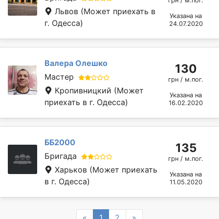
грн / м.пог.
Львов
(Может приехать в
Указана на
г. Одесса)
24.07.2020
Валера Олешко
130
Мастер
грн / м.пог.
Кропивницкий
(Может
Указана на
приехать в г. Одесса)
16.02.2020
ББ2000
135
Бригада
грн / м.пог.
Харьков
(Может приехать
Указана на
в г. Одесса)
11.05.2020
Previous
Next
«
1
2
»