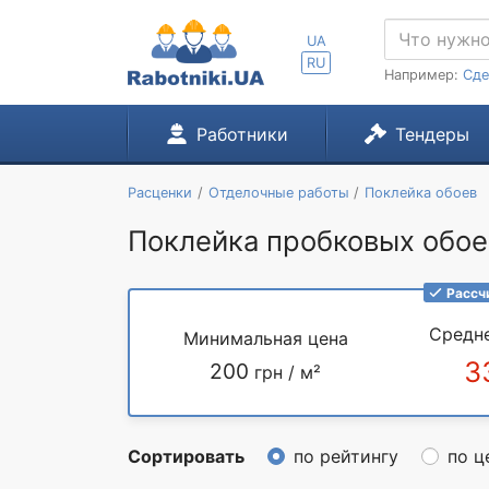
UA
RU
Например:
Сде
Работники
Тендеры
Расценки
Отделочные работы
Поклейка обоев
Поклейка пробковых обоев
Рассч
Средн
Минимальная цена
3
200
грн / м²
Сортировать
по рейтингу
по ц