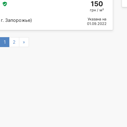
150
грн / м²
Указана на
 г. Запорожье)
01.09.2022
revious
Next
1
2
»