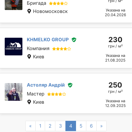
грн / м²
Бригада
Указана на
Новомосковск
20.04.2026
230
KHMELKO GROUP
грн / м²
Компания
Указана на
Киев
21.08.2025
250
Астоляр Андрій
грн / м²
Мастер
Указана на
Киев
12.09.2025
Previous
Next
«
1
2
3
4
5
6
»