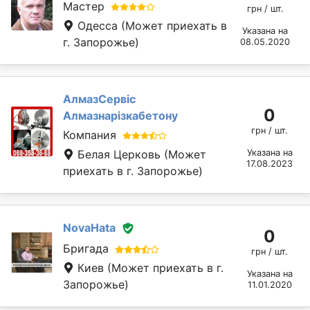
Мастер
грн / шт.
Одесса
(Может приехать в
Указана на
г. Запорожье)
08.05.2020
АлмазСервіс
0
Алмазнарізкабетону
грн / шт.
Компания
Белая Церковь
(Может
Указана на
17.08.2023
приехать в г. Запорожье)
NovaHata
0
Бригада
грн / шт.
Киев
(Может приехать в г.
Указана на
Запорожье)
11.01.2020