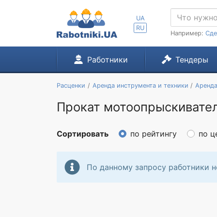
UA
RU
Например:
Сде
Работники
Тендеры
Расценки
Аренда инструмента и техники
Аренда
Прокат мотоопрыскивател
Сортировать
по рейтингу
по ц
По данному запросу работники н