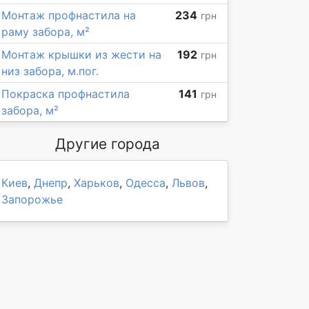
Монтаж профнастила на
234
грн
раму забора, м²
Монтаж крышки из жести на
192
грн
низ забора, м.пог.
Покраска профнастила
141
грн
забора, м²
Другие города
Киев
,
Днепр
,
Харьков
,
Одесса
,
Львов
,
Запорожье