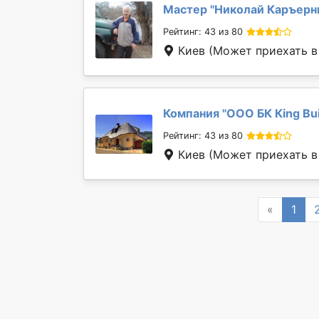
Мастер "
Николай Каръер
Рейтинг: 43 из 80
Киев
(Может приехать в
Компания "
ООО БК Кing Bui
Рейтинг: 43 из 80
Киев
(Может приехать в
Previous
«
1