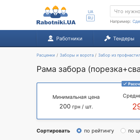
UA
RU
Например:
Сде
Работники
Тендеры
Расценки
Заборы и ворота
Забор из профнасти
Рама забора (порезка+сва
Рассч
Средн
Минимальная цена
2
200
грн / шт.
Сортировать
по рейтингу
по ц