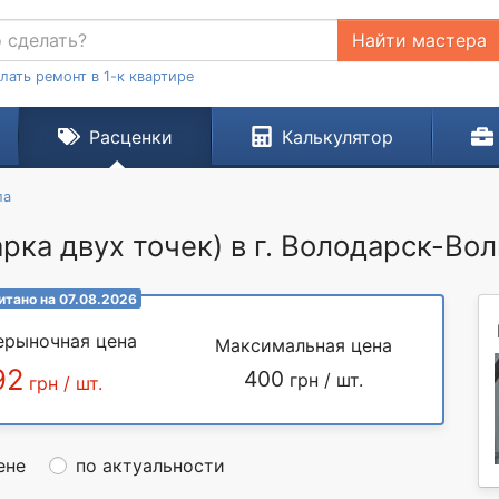
Найти мастера
лать ремонт в 1-к квартире
Расценки
Калькулятор
ла
рка двух точек) в г. Володарск-Во
итано на 07.08.2026
ерыночная цена
Максимальная цена
92
400
грн / шт.
грн / шт.
ене
по актуальности