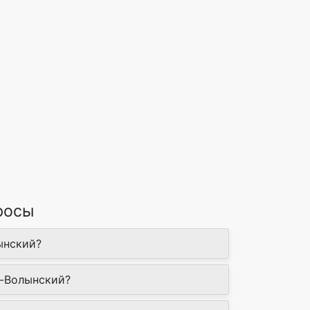
росы
ынский?
к-Волынский?