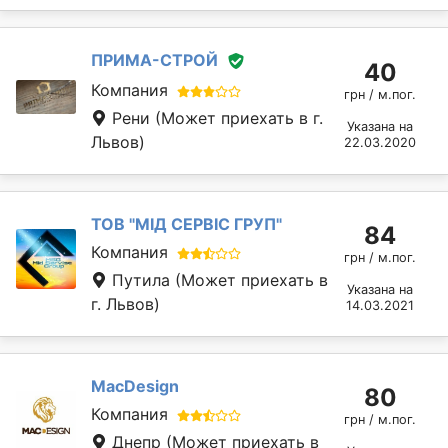
ПРИМА-СТРОЙ
40
Компания
грн / м.пог.
Рени
(Может приехать в г.
Указана на
Львов)
22.03.2020
ТОВ "МІД СЕРВІС ГРУП"
84
Компания
грн / м.пог.
Путила
(Может приехать в
Указана на
г. Львов)
14.03.2021
MacDesign
80
Компания
грн / м.пог.
Днепр
(Может приехать в