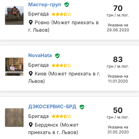
Мастер-груп
70
Бригада
грн / м.пог.
Ровно
(Может приехать в
Указана на
г. Львов)
29.06.2020
NovaHata
83
Бригада
грн / м.пог.
Киев
(Может приехать в г.
Указана на
Львов)
11.01.2020
ДЭКОСЕРВИС-БРД
50
Бригада
грн / м.пог.
Бердянск
(Может
Указана на
приехать в г. Львов)
31.05.2020