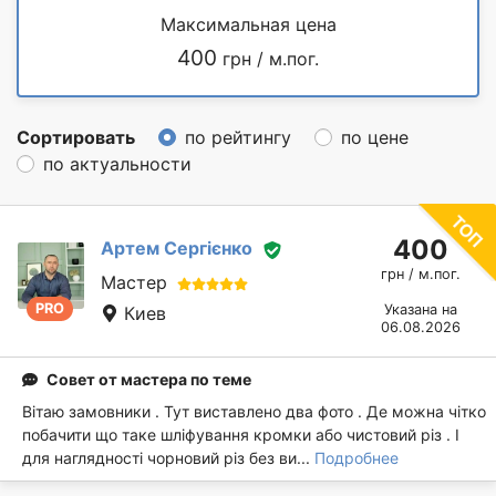
Максимальная цена
400
грн / м.пог.
Сортировать
по рейтингу
по цене
по актуальности
400
Артем Сергієнко
грн / м.пог.
Мастер
PRO
Указана на
Киев
06.08.2026
Совет от мастера по теме
Вітаю замовники . Тут виставлено два фото . Де можна чітко
побачити що таке шліфування кромки або чистовий різ . І
для наглядності чорновий різ без ви...
Подробнее