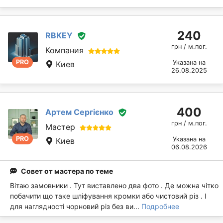
240
RBKEY
грн / м.пог.
Компания
PRO
Указана на
Киев
26.08.2025
400
Артем Сергієнко
грн / м.пог.
Мастер
PRO
Указана на
Киев
06.08.2026
Совет от мастера по теме
Вітаю замовники . Тут виставлено два фото . Де можна чітко
побачити що таке шліфування кромки або чистовий різ . І
для наглядності чорновий різ без ви...
Подробнее