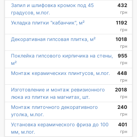
Запил и шлифовка кромок под 45
432
градусов, м.пог.
грн
Укладка плитки "кабанчик", м²
1192
грн
Декоративная гипсовая плитка, м²
1018
грн
Поклейка гипсового кирпичика на стены,
955
м²
грн
Монтаж керамических плинтусов, м.пог.
448
грн
Изготовление и монтаж ревизионного
2018
люка из плитки на магнитах, шт.
грн
Монтаж плиточного декоративного
240
уголка, м.пог.
грн
Установка керамического фриза до 100
401
мм, м.пог.
грн