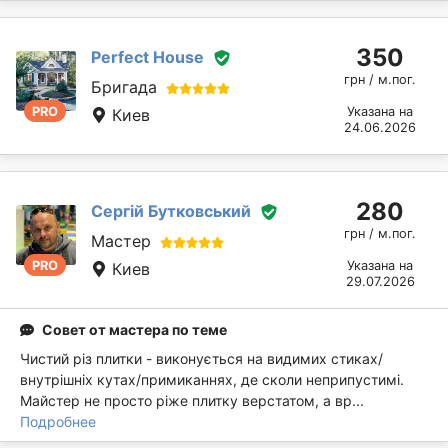
350
Perfect House
грн / м.пог.
Бригада
PRO
Указана на
Киев
24.06.2026
280
Сергій Бутковський
грн / м.пог.
Мастер
PRO
Указана на
Киев
29.07.2026
Совет от мастера по теме
Чистий різ плитки - виконується на видимих ​​стиках/
внутрішніх кутах/примиканнях, де сколи неприпустимі.
Майстер не просто ріже плитку верстатом, а вр...
Подробнее