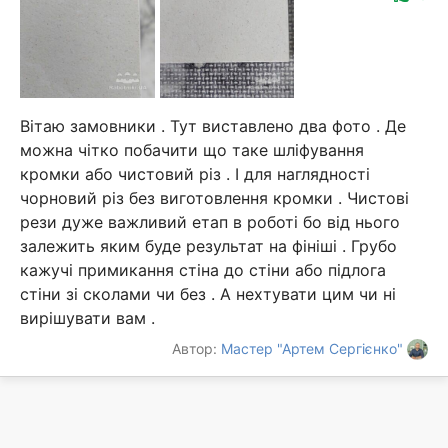
Вітаю замовники . Тут виставлено два фото . Де
можна чітко побачити що таке шліфування
кромки або чистовий різ . І для наглядності
чорновий різ без виготовлення кромки . Чистові
рези дуже важливий етап в роботі бо від нього
залежить яким буде результат на фініші . Грубо
кажучі примикання стіна до стіни або підлога
стіни зі сколами чи без . А нехтувати цим чи ні
вирішувати вам .
Автор:
Мастер "Артем Сергієнко"