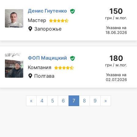
150
Денис Гнутенко
грн / м.пог.
Мастер
Указана на
Запорожье
18.06.2026
180
ФОП Мацицкий
грн / м.пог.
Компания
Указана на
Полтава
02.07.2026
Previous
Next
«
4
5
6
7
8
9
»