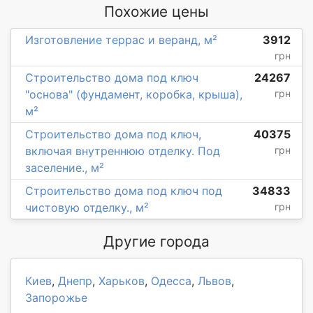
Похожие цены
Изготовление террас и веранд, м²
3912
грн
Строительство дома под ключ
24267
"основа" (фундамент, коробка, крыша),
грн
м²
Строительство дома под ключ,
40375
включая внутреннюю отделку. Под
грн
заселение., м²
Строительство дома под ключ под
34833
чистовую отделку., м²
грн
Другие города
Киев
,
Днепр
,
Харьков
,
Одесса
,
Львов
,
Запорожье