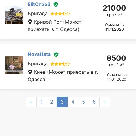
ElitСтрой
21000
Бригада
грн / м²
Кривой Рог
(Может
Указана на
приехать в г. Одесса)
11.11.2020
NovaHata
8500
Бригада
грн / м²
Киев
(Может приехать в г.
Указана на
Одесса)
11.01.2020
Previous
Next
«
1
2
3
4
5
6
»