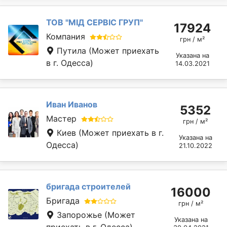
ТОВ "МІД СЕРВІС ГРУП"
17924
Компания
грн / м²
Путила
(Может приехать
Указана на
в г. Одесса)
14.03.2021
Иван Иванов
5352
Мастер
грн / м²
Киев
(Может приехать в г.
Указана на
Одесса)
21.10.2022
бригада строителей
16000
Бригада
грн / м²
Запорожье
(Может
Указана на
приехать в г. Одесса)