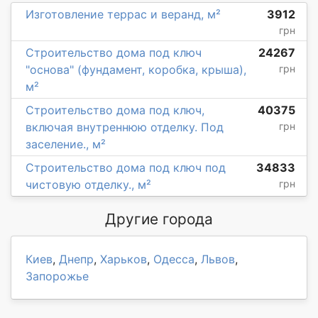
Изготовление террас и веранд, м²
3912
грн
Строительство дома под ключ
24267
"основа" (фундамент, коробка, крыша),
грн
м²
Строительство дома под ключ,
40375
включая внутреннюю отделку. Под
грн
заселение., м²
Строительство дома под ключ под
34833
чистовую отделку., м²
грн
Другие города
Киев
,
Днепр
,
Харьков
,
Одесса
,
Львов
,
Запорожье