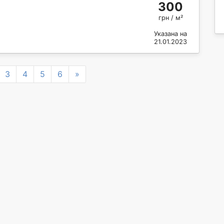
300
грн / м²
Указана на
21.01.2023
Next
3
4
5
6
»