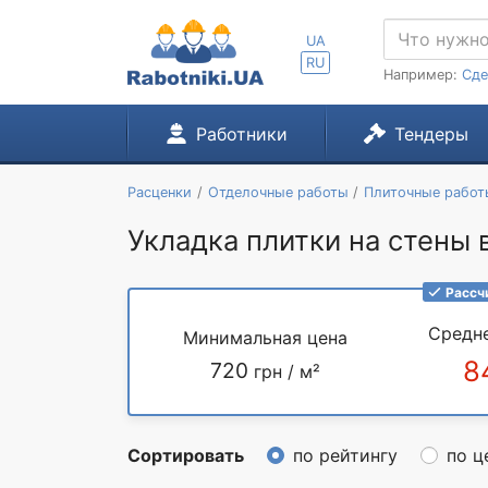
UA
RU
Например:
Сде
Работники
Тендеры
Расценки
Отделочные работы
Плиточные работ
Укладка плитки на стены 
Рассч
Средн
Минимальная цена
8
720
грн / м²
Сортировать
по рейтингу
по ц