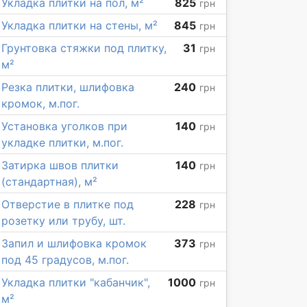
Укладка плитки на пол, м²
825
грн
Укладка плитки на стены, м²
845
грн
Грунтовка стяжки под плитку,
31
грн
м²
Резка плитки, шлифовка
240
грн
кромок, м.пог.
Установка уголков при
140
грн
укладке плитки, м.пог.
Затирка швов плитки
140
грн
(стандартная), м²
Отверстие в плитке под
228
грн
розетку или трубу, шт.
Запил и шлифовка кромок
373
грн
под 45 градусов, м.пог.
Укладка плитки "кабанчик",
1000
грн
м²