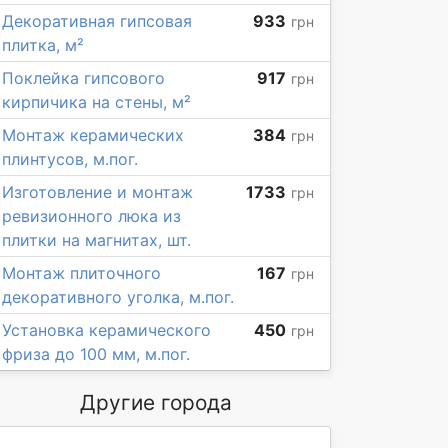
Декоративная гипсовая
933
грн
плитка, м²
Поклейка гипсового
917
грн
кирпичика на стены, м²
Монтаж керамических
384
грн
плинтусов, м.пог.
Изготовление и монтаж
1733
грн
ревизионного люка из
плитки на магнитах, шт.
Монтаж плиточного
167
грн
декоративного уголка, м.пог.
Установка керамического
450
грн
фриза до 100 мм, м.пог.
Другие города