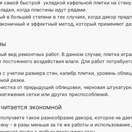
я самой быстрой укладкой кафельной плитки на стену.
ладки, когда пластины идут рядами.
й в большей степени в тех случаях, когда декор пред
аконичный и эффектный метод, который применяют да
ны
й вид ремонтных работ. В данном случае, плитка играе
постоянного воздействия влаги. Для работ потребуетс
с учетом размера стен, калибр плитки, уровень облицо
ной резки.
чистка от предыдущей облицовки, черновая штукатурка
 натяжения сетки или других приспособлений.
считается экономной
получаете такое разнообразие декора, которое не дае
ену – в разы меньше за те же работы и использование 
урирует почти с любым покрытием стен.