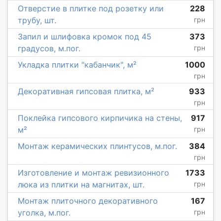
Отверстие в плитке под розетку или
228
трубу, шт.
грн
Запил и шлифовка кромок под 45
373
градусов, м.пог.
грн
Укладка плитки "кабанчик", м²
1000
грн
Декоративная гипсовая плитка, м²
933
грн
Поклейка гипсового кирпичика на стены,
917
м²
грн
Монтаж керамических плинтусов, м.пог.
384
грн
Изготовление и монтаж ревизионного
1733
люка из плитки на магнитах, шт.
грн
Монтаж плиточного декоративного
167
уголка, м.пог.
грн