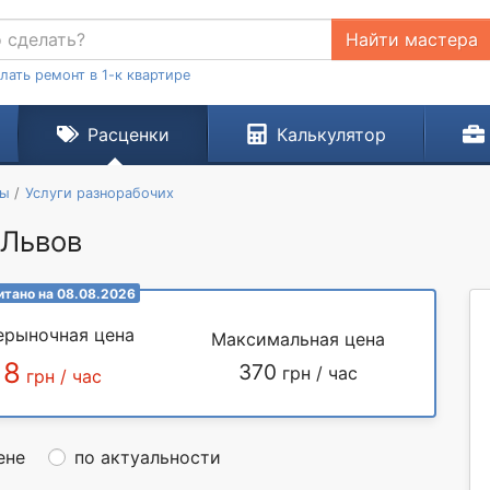
Найти мастера
лать ремонт в 1-к квартире
Расценки
Калькулятор
ты
Услуги разнорабочих
 Львов
итано на 08.08.2026
ерыночная цена
Максимальная цена
18
370
грн / час
грн / час
ене
по актуальности