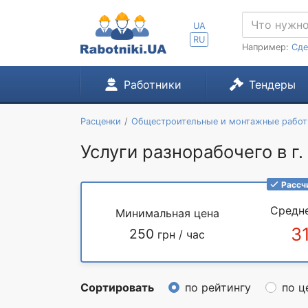
UA
RU
Например:
Сде
Работники
Тендеры
Расценки
Общестроительные и монтажные рабо
Услуги разнорабочего в г.
Рассч
Средн
Минимальная цена
3
250
грн / час
Сортировать
по рейтингу
по ц