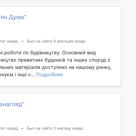
'ян Дума"
лет назад
•
Был на сайте 9 месяцев назад
і роботи по будівництву. Основний вид
вництво приватних будинків та інших споруд з
льних матеріалів доступних на нашому ринку,
уєм і інші с...
Подробнее
хнагляд"
лет назад
•
Был на сайте 3 месяца назад