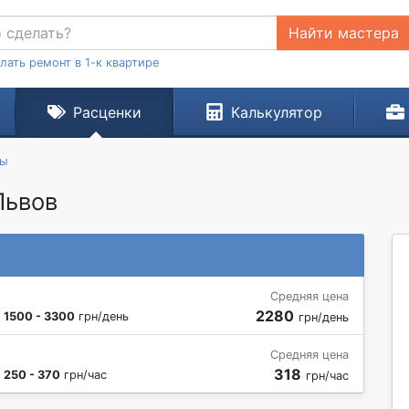
Найти мастера
лать ремонт в 1-к квартире
Расценки
Калькулятор
ты
Львов
Средняя цена
2280
:
1500 - 3300
грн/день
грн/день
Средняя цена
318
:
250 - 370
грн/час
грн/час