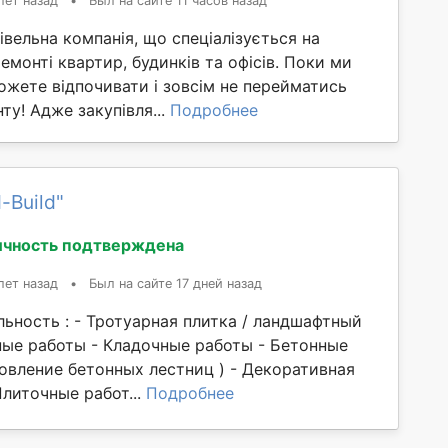
лет назад
•
Был на сайте 11 часов назад
вельна компанія, що спеціалізується на
монті квартир, будинків та офісів. Поки ми
ожете відпочивати і зовсім не перейматись
у! Адже закупівля...
Подробнее
-Build"
ичность подтверждена
лет назад
•
Был на сайте 17 дней назад
ьность : - Тротуарная плитка / ландшафтный
ные работы - Кладочные работы - Бетонные
овление бетонных лестниц ) - Декоративная
Плиточные работ...
Подробнее