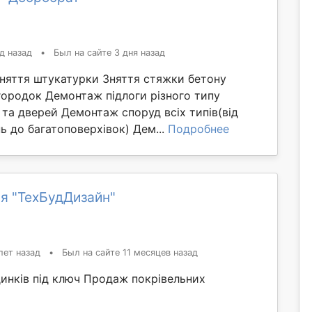
д назад
•
Был на сайте 3 дня назад
Зняття штукатурки Зняття стяжки бетону
ородок Демонтаж підлоги різного типу
та дверей Демонтаж споруд всіх типів(від
 до багатоповерхівок) Дем...
Подробнее
я "ТехБудДизайн"
лет назад
•
Был на сайте 11 месяцев назад
динків під ключ Продаж покрівельних