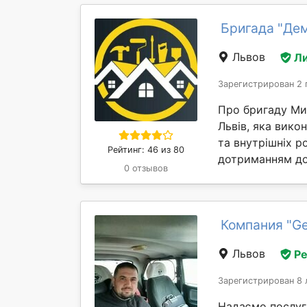
Бригада "Дем
Львов
Л
Зарегистрирован 2 
Про бригаду Ми 
Львів, яка вико
та внутрішніх р
Рейтинг: 46 из 80
дотриманням до
0 отзывов
Компания "Ge
Львов
Р
Зарегистрирован 8 
Надаємо послуги