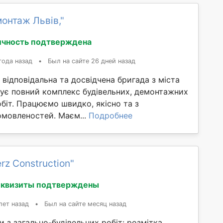
онтаж Львів,"
ичность подтверждена
года назад
•
Был на сайте 26 дней назад
відповідальна та досвідчена бригада з міста
нує повний комплекс будівельних, демонтажних
обіт. Працюємо швидко, якісно та з
мовленостей. Маєм...
Подробнее
rz Construction"
еквизиты подтверждены
лет назад
•
Был на сайте месяц назад
 з загально-будівельних робіт: розмітка