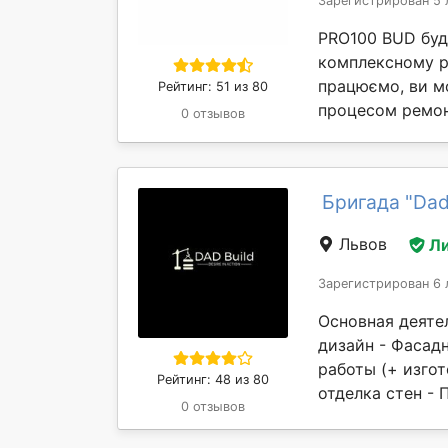
Зарегистрирован 5 
PRO100 BUD буді
комплексному ре
працюємо, ви м
Рейтинг: 51 из 80
процесом ремонт
0 отзывов
Бригада "Dad
Львов
Л
Зарегистрирован 6 
Основная деятел
дизайн - Фасад
работы (+ изгот
Рейтинг: 48 из 80
отделка стен - 
0 отзывов