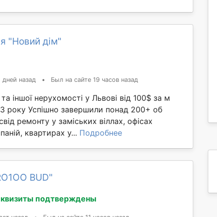
я "Новий дім"
 дней назад
•
Был на сайте 19 часов назад
та іншої нерухомості у Львові від 100$ за м
3 року Успішно завершили понад 200+ об
свід ремонту у заміських віллах, офісах
аній, квартирах у...
Подробнее
RO1OO BUD"
еквизиты подтверждены