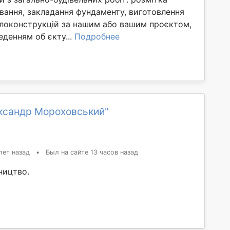
ування, закладання фундаменту, виготовлення
локонструкцій за нашим або вашим проєктом,
денням об єкту...
Подробнее
ксандр Мороховський"
лет назад
•
Был на сайте 13 часов назад
ництво.