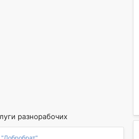
луги разнорабочих
 "Добробрат"